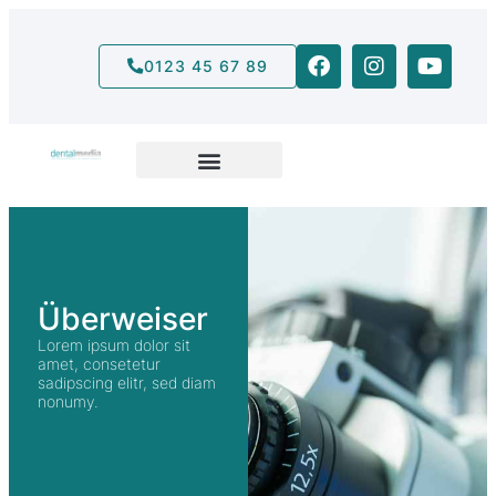
0123 45 67 89
Überweiser
Lorem ipsum dolor sit
amet, consetetur
sadipscing elitr, sed diam
nonumy.