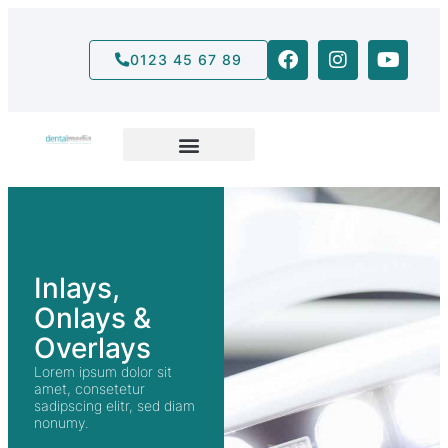
0123 45 67 89
Inlays,
Onlays &
Overlays
Lorem ipsum dolor sit
amet, consetetur
sadipscing elitr, sed diam
nonumy.