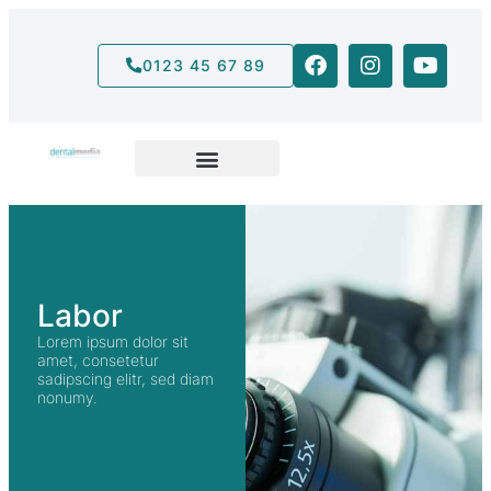
0123 45 67 89
Labor
Lorem ipsum dolor sit
amet, consetetur
sadipscing elitr, sed diam
nonumy.